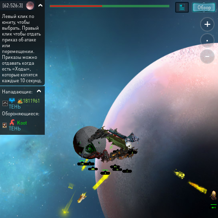
[62:526:3]
Обзор
Левый клик по
+
юниту, чтобы
выбрать. Правый
.
клик чтобы отдать
приказ об атаке
или
-
перемещении.
Приказы можно
отдавать когда
есть «Ходы»,
которые копятся
каждые 10 секунд.
Нападающие:
🏕️1811961
ТЕНЬ
Обороняющиеся:
Koot
ТЕНЬ