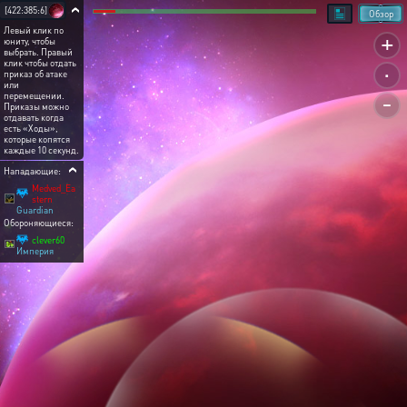
[422:385:6]
Обзор
Левый клик по
+
юниту, чтобы
выбрать. Правый
.
клик чтобы отдать
приказ об атаке
или
-
перемещении.
Приказы можно
отдавать когда
есть «Ходы»,
которые копятся
каждые 10 секунд.
Нападающие:
Medved_Ea
stern
Guardian
Обороняющиеся:
clever60
Империя