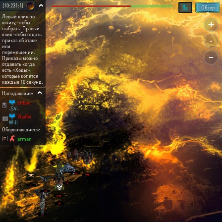
[10:231:1]
Обзор
Левый клик по
+
юниту, чтобы
выбрать. Правый
.
клик чтобы отдать
приказ об атаке
или
-
перемещении.
Приказы можно
отдавать когда
есть «Ходы»,
которые копятся
каждые 10 секунд.
Нападающие:
zhban
-SV-
Vlad54
Will
Обороняющиеся:
arman