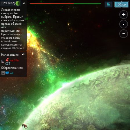
[143:167:4]
Обзор
Левый клик по
+
юниту, чтобы
выбрать. Правый
.
клик чтобы отдать
приказ об атаке
или
-
перемещении.
Приказы можно
отдавать когда
есть «Ходы»,
которые копятся
каждые 10 секунд.
Нападающие:
vanilla
CZT
Обороняющиеся:
idi