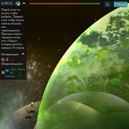
[4:381:3]
Обзор
Левый клик по
+
юниту, чтобы
выбрать. Правый
.
клик чтобы отдать
приказ об атаке
или
-
перемещении.
Приказы можно
отдавать когда
есть «Ходы»,
которые копятся
каждые 10 секунд.
Нападающие:
Eva
Обороняющиеся:
chel_chelov
ek
Silence