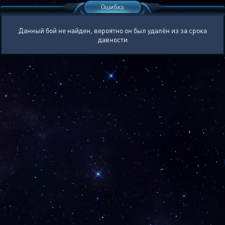
Ошибка
Данный бой не найден, вероятно он был удалён из за срока
давности