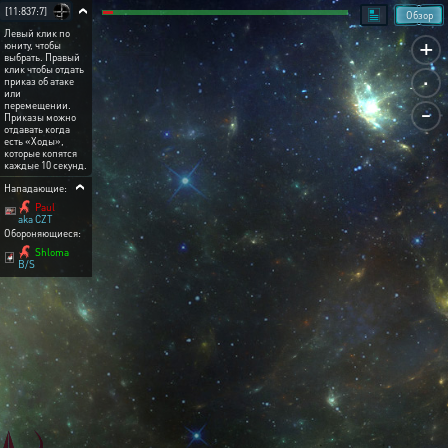
[11:837:7]
Обзор
Левый клик по
+
юниту, чтобы
выбрать. Правый
.
клик чтобы отдать
приказ об атаке
или
-
перемещении.
Приказы можно
отдавать когда
есть «Ходы»,
которые копятся
каждые 10 секунд.
Нападающие:
Paul
aka CZT
Обороняющиеся:
Shloma
B/S