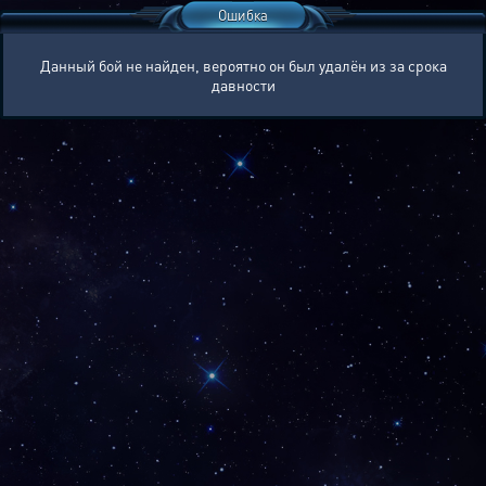
Ошибка
Данный бой не найден, вероятно он был удалён из за срока
давности