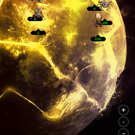
+
.
-