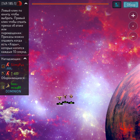
[149:185:1]
Обзор
Левый клик по
+
юниту, чтобы
выбрать. Правый
.
клик чтобы отдать
приказ об атаке
или
-
перемещении.
Приказы можно
отдавать когда
есть «Ходы»,
которые копятся
каждые 10 секунд.
Нападающие:
SlimyPus
-HH-
T-600
Обороняющиеся:
toss-
mixa89
DOMINION