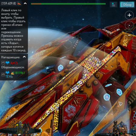
[159:409:8]
Обзор
Левый клик по
+
юниту, чтобы
выбрать. Правый
.
клик чтобы отдать
приказ об атаке
или
-
перемещении.
Приказы можно
отдавать когда
есть «Ходы»,
которые копятся
каждые 10 секунд.
Нападающие:
Art75
Обороняющиеся:
🏕️1811961
ТЕНЬ