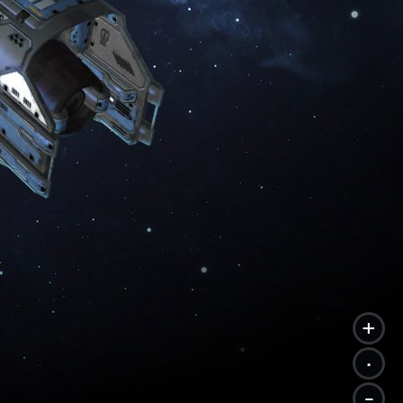
+
.
-