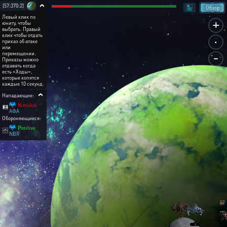
[57:370:2]
Обзор
Левый клик по
+
юниту, чтобы
выбрать. Правый
.
клик чтобы отдать
приказ об атаке
или
-
перемещении.
Приказы можно
отдавать когда
есть «Ходы»,
которые копятся
каждые 10 секунд.
Нападающие:
Nimeluk
АФА
Обороняющиеся:
Positive
NBR