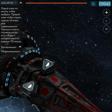
[445:693:0]
Обзор
Левый клик по
+
юниту, чтобы
выбрать. Правый
.
клик чтобы отдать
приказ об атаке
или
-
перемещении.
Приказы можно
отдавать когда
есть «Ходы»,
которые копятся
каждые 10 секунд.
Нападающие:
Обороняющиеся: