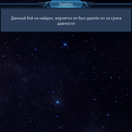
Ошибка
Данный бой не найден, вероятно он был удалён из за срока
давности