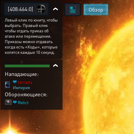
[408:464:0]
Обзор
Левый клик по юниту, чтобы
выбрать. Правый клик
чтобы отдать приказ об
атаке или перемещении.
Приказы можно отдавать
когда есть «Ходы», которые
копятся каждые 10 секунд.
Нападающие:
terrazis
Империя
sahson4ik
Империя
parazitus
Империя
Обороняющиеся:
Relict