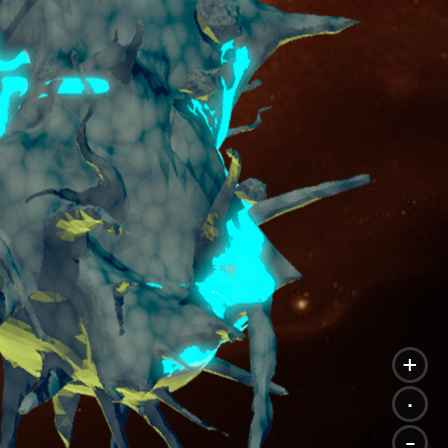
+
.
-