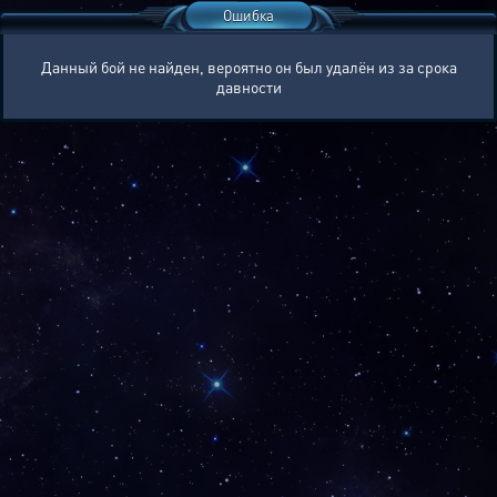
Ошибка
Данный бой не найден, вероятно он был удалён из за срока
давности