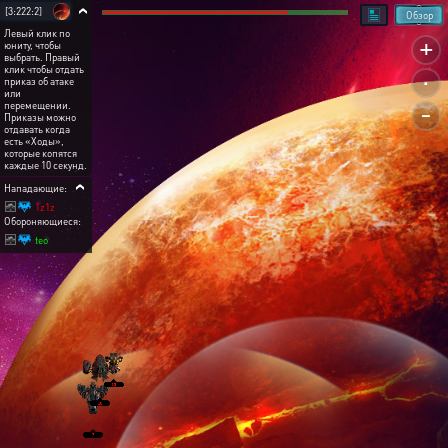
[3:222:2]
Обзор
Левый клик по
+
юниту, чтобы
выбрать. Правый
.
клик чтобы отдать
приказ об атаке
или
-
перемещении.
Приказы можно
отдавать когда
есть «Ходы»,
которые копятся
каждые 10 секунд.
Нападающие:
1z1z
Обороняющиеся:
teo