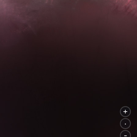
+
.
-