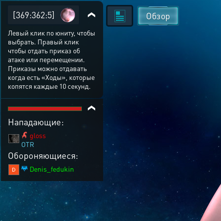
[369:362:5]
Обзор
Левый клик по юниту, чтобы
выбрать. Правый клик
чтобы отдать приказ об
атаке или перемещении.
Приказы можно отдавать
когда есть «Ходы», которые
копятся каждые 10 секунд.
Нападающие:
gloss
OTR
Обороняющиеся:
Denis_fedukin