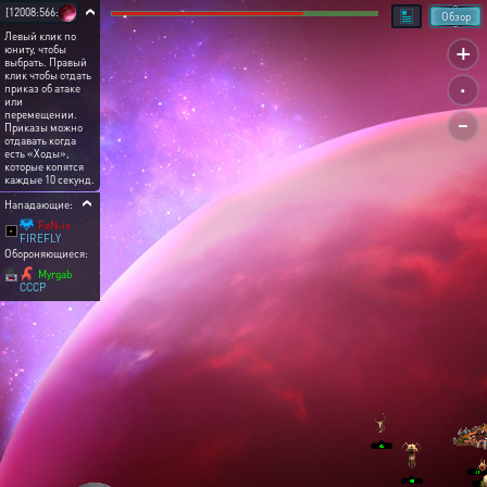
[12008:566:9]
Обзор
Левый клик по
+
юниту, чтобы
выбрать. Правый
.
клик чтобы отдать
приказ об атаке
или
-
перемещении.
Приказы можно
отдавать когда
есть «Ходы»,
которые копятся
каждые 10 секунд.
Нападающие:
FeN-ix
FIREFLY
Обороняющиеся:
Myrgab
CCCP