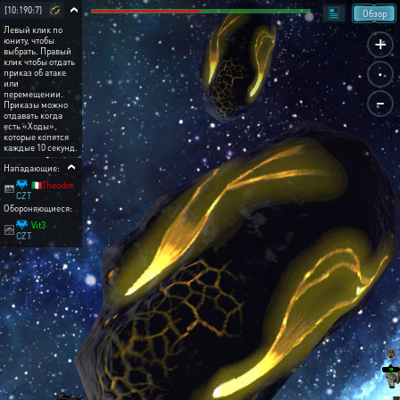
[10:190:7]
Обзор
Левый клик по
+
юниту, чтобы
выбрать. Правый
.
клик чтобы отдать
приказ об атаке
или
-
перемещении.
Приказы можно
отдавать когда
есть «Ходы»,
которые копятся
каждые 10 секунд.
Нападающие:
🇮🇹Theodor
CZT
Обороняющиеся:
Vit3
CZT