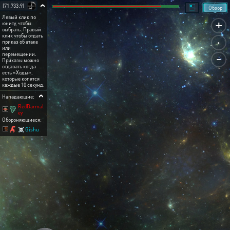
[71:733:9]
Обзор
Левый клик по
+
юниту, чтобы
выбрать. Правый
.
клик чтобы отдать
приказ об атаке
или
-
перемещении.
Приказы можно
отдавать когда
есть «Ходы»,
которые копятся
каждые 10 секунд.
Нападающие:
RedBarmal
ey
Обороняющиеся:
☠ Gishu