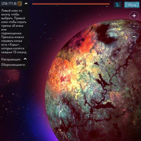
[258:171:8]
Обзор
Левый клик по
+
юниту, чтобы
выбрать. Правый
.
клик чтобы отдать
приказ об атаке
или
-
перемещении.
Приказы можно
отдавать когда
есть «Ходы»,
которые копятся
каждые 10 секунд.
Нападающие:
intikam
CZT
Обороняющиеся:
MARODER