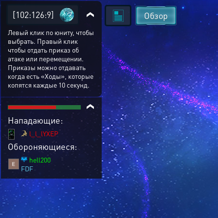
[102:126:9]
Обзор
Левый клик по юниту, чтобы
выбрать. Правый клик
чтобы отдать приказ об
атаке или перемещении.
Приказы можно отдавать
когда есть «Ходы», которые
копятся каждые 10 секунд.
Нападающие:
l_l_lYXEP
Обороняющиеся:
hell200
FDF