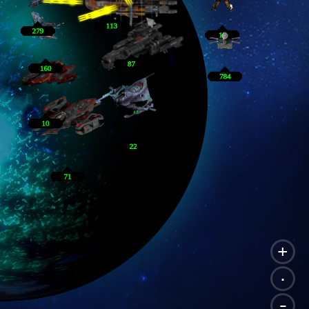
+
.
-