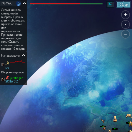
[98:99:4]
Обзор
Левый клик по
+
юниту, чтобы
выбрать. Правый
.
клик чтобы отдать
приказ об атаке
или
-
перемещении.
Приказы можно
отдавать когда
есть «Ходы»,
которые копятся
каждые 10 секунд.
Нападающие:
___sweet__
_
RV
Обороняющиеся:
jetstinger
SCHWEIZ