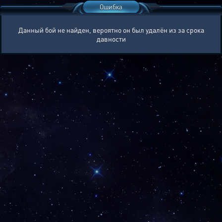
Ошибка
Данный бой не найден, вероятно он был удалён из за срока
давности