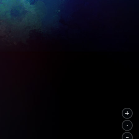
+
.
-