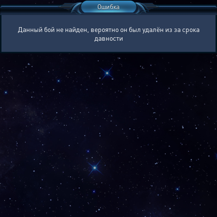
Ошибка
Данный бой не найден, вероятно он был удалён из за срока
давности