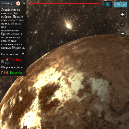
[5:864:3]
Обзор
Левый клик по
+
юниту, чтобы
выбрать. Правый
.
клик чтобы отдать
приказ об атаке
или
-
перемещении.
Приказы можно
отдавать когда
есть «Ходы»,
которые копятся
каждые 10 секунд.
Нападающие:
The_Nag
B/S
Обороняющиеся:
Koluchka