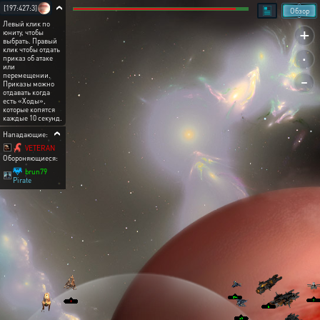
[197:427:3]
Обзор
Левый клик по
+
юниту, чтобы
выбрать. Правый
.
клик чтобы отдать
приказ об атаке
или
-
перемещении.
Приказы можно
отдавать когда
есть «Ходы»,
которые копятся
каждые 10 секунд.
Нападающие:
VETERAN
Обороняющиеся:
brun79
Pirate