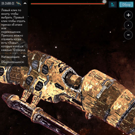
[8:2688:0]
Обзор
Левый клик по
+
юниту, чтобы
выбрать. Правый
.
клик чтобы отдать
приказ об атаке
или
-
перемещении.
Приказы можно
отдавать когда
есть «Ходы»,
которые копятся
каждые 10 секунд.
Нападающие:
Обороняющиеся: