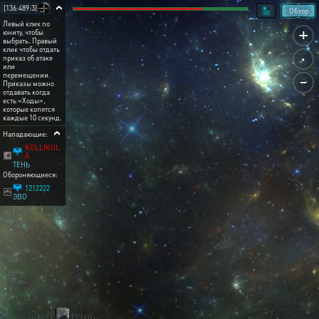
[136:489:3]
Обзор
Левый клик по
+
юниту, чтобы
выбрать. Правый
.
клик чтобы отдать
приказ об атаке
или
-
перемещении.
Приказы можно
отдавать когда
есть «Ходы»,
которые копятся
каждые 10 секунд.
Нападающие:
KOLLIKUL
A
ТЕНЬ
Обороняющиеся:
1212222
ЭВО