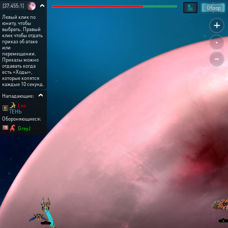
[37:455:1]
Обзор
Левый клик по
+
юниту, чтобы
выбрать. Правый
.
клик чтобы отдать
приказ об атаке
или
-
перемещении.
Приказы можно
отдавать когда
есть «Ходы»,
которые копятся
каждые 10 секунд.
Нападающие:
Lee
ТЕНЬ
Обороняющиеся:
GreyJ