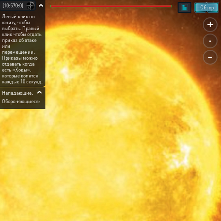
[10:570:0]
Обзор
Левый клик по
+
юниту, чтобы
выбрать. Правый
.
клик чтобы отдать
приказ об атаке
или
-
перемещении.
Приказы можно
отдавать когда
есть «Ходы»,
которые копятся
каждые 10 секунд.
Нападающие:
Обороняющиеся: