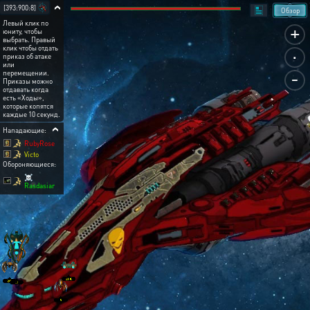
[393:900:8]
Обзор
Левый клик по
+
юниту, чтобы
выбрать. Правый
.
клик чтобы отдать
приказ об атаке
или
-
перемещении.
Приказы можно
отдавать когда
есть «Ходы»,
которые копятся
каждые 10 секунд.
Нападающие:
RubyRose
Victo
Обороняющиеся:
☠
Rasdasiar