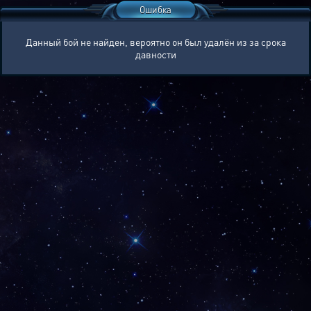
Ошибка
Данный бой не найден, вероятно он был удалён из за срока
давности