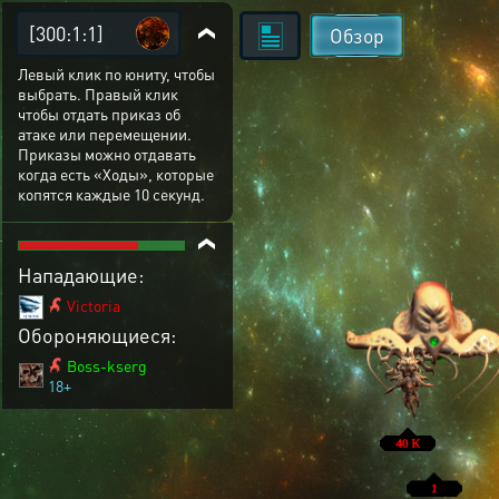
[300:1:1]
Обзор
Левый клик по юниту, чтобы
выбрать. Правый клик
чтобы отдать приказ об
атаке или перемещении.
Приказы можно отдавать
когда есть «Ходы», которые
копятся каждые 10 секунд.
Нападающие:
Victoria
Обороняющиеся:
Boss-kserg
18+