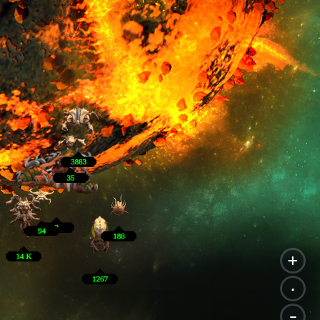
+
.
-