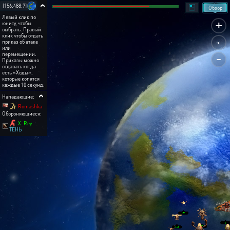
[156:488:7]
Обзор
Левый клик по
+
юниту, чтобы
выбрать. Правый
.
клик чтобы отдать
приказ об атаке
или
-
перемещении.
Приказы можно
отдавать когда
есть «Ходы»,
которые копятся
каждые 10 секунд.
Нападающие:
Romashka
Обороняющиеся:
X_Rey
ТЕНЬ