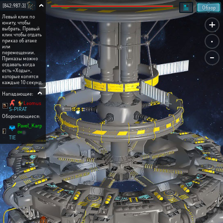
[842:987:3]
Обзор
Левый клик по
+
юниту, чтобы
выбрать. Правый
.
клик чтобы отдать
приказ об атаке
или
-
перемещении.
Приказы можно
отдавать когда
есть «Ходы»,
которые копятся
каждые 10 секунд.
Нападающие:
🐓Leomus
S-PIRAT
Обороняющиеся:
Pavel_Karp
ov
TIE