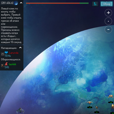
[281:404:6]
Обзор
Левый клик по
+
юниту, чтобы
выбрать. Правый
.
клик чтобы отдать
приказ об атаке
или
-
перемещении.
Приказы можно
отдавать когда
есть «Ходы»,
которые копятся
каждые 10 секунд.
Нападающие:
Larunda
ТЕНЬ
Обороняющиеся:
taz444
SVG