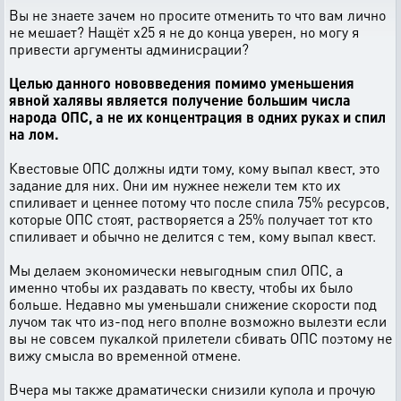
Вы не знаете зачем но просите отменить то что вам лично
не мешает? Нащёт х25 я не до конца уверен, но могу я
привести аргументы админисрации?
Целью данного нововведения помимо уменьшения
явной халявы является получение большим числа
народа ОПС, а не их концентрация в одних руках и спил
на лом.
Квестовые ОПС должны идти тому, кому выпал квест, это
задание для них. Они им нужнее нежели тем кто их
спиливает и ценнее потому что после спила 75% ресурсов,
которые ОПС стоят, растворяется а 25% получает тот кто
спиливает и обычно не делится с тем, кому выпал квест.
Мы делаем экономически невыгодным спил ОПС, а
именно чтобы их раздавать по квесту, чтобы их было
больше. Недавно мы уменьшали снижение скорости под
лучом так что из-под него вполне возможно вылезти если
вы не совсем пукалкой прилетели сбивать ОПС поэтому не
вижу смысла во временной отмене.
Вчера мы также драматически снизили купола и прочую