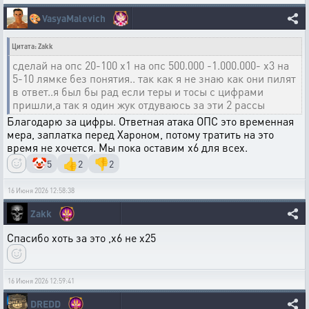
🎨
VasyaMalevich
Цитата: Zakk
сделай на опс 20-100 х1 на опс 500.000 -1.000.000- х3 на
5-10 лямке без понятия.. так как я не знаю как они пилят
в ответ..я был бы рад если теры и тосы с цифрами
пришли,а так я один жук отдуваюсь за эти 2 рассы
Благодарю за цифры. Ответная атака ОПС это временная
мера, заплатка перед Хароном, потому тратить на это
время не хочется. Мы пока оставим х6 для всех.
🤡
👍
👎
5
2
2
16 Июня 2026 12:58:38
Zakk
Спасибо хоть за это ,х6 не х25
16 Июня 2026 12:59:41
DREDD