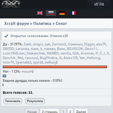
ИГРА
Xcraft форум
»
Политика
»
Сенат
Открытое голосование:
Отмена х25
Да - 31 (97%:
Zakk
,
blogis
,
sab
,
ZernovoZ
,
Семеныч
,
Digger
,
alex79
,
DREDD
,
Larunda
,
slava_k
,
пакяво
,
Воин
,
BOJIOCOK
,
Denis11
,
Leon1965Leon
,
Stakanchek
,
RAMBO
,
vanilla
,
SDA
,
Aronnax
,
P_S_I_X
,
Denchik_Mol
,
rassssol
,
BugPhobia
,
ill
,
Aleks125
,
Van_Hellsing
,
Inter79
,
Sparta863
,
Igor68
,
deRooij
)
Нет - 1 (3%:
moush
)
Беднее дредда,только хехехе - 0 (0%)
Всего голосов: 32.
Назад
2 страниц
1
2
Далее