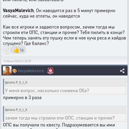
VasyaMalevich
, Он наводится раз в 5 минут примерно
сейчас, куда не отлеты, он наведется
Как все игроки и задаются вопросом, зачем тогда мы
строили ети ОПС, станции и прочее? Тебя пилить в конце?
Чем теперь занять ету пушку если в нее куча реса и хайдов
спущено? Где баланс?
👍
16
16 Июня 2026 21:23:59
🎨
VasyaMalevich
Цитата: P_S_I_X
У меня вопрос, насколько снижена Оба?
примерно в 3 раза
Цитата: P_S_I_X
зачем тогда мы строили ети ОПС, станции и прочее?
ОПС вы получали по квесту. Подразумевается вы ими