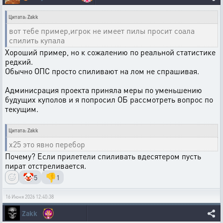
Цитата: Zakk
вот тебе пример,игрок не имеет пилы просит соала
спилить купала
Хороший пример, но к сожалению по реальной статистике
редкий.
Обычно ОПС просто спиливают на лом не спрашивая.
Админисрация проекта приняла меры по уменьшению
будущих куполов и я попросил ОБ рассмотреть вопрос по
текущим.
Цитата: Zakk
х25 это явно перебор
Почему? Если прилетели спиливать вдесятером пусть
пират отстреливается.
🤡
👎
5
1
16 Июня 2026 12:40:38
Zakk