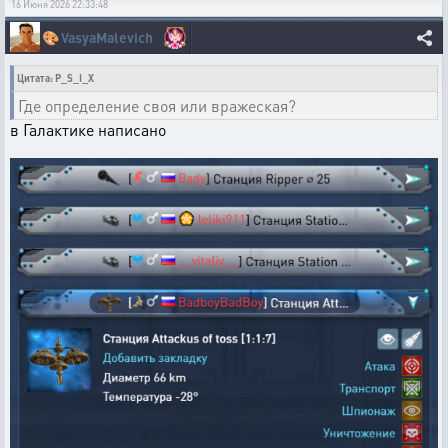
16 Июня 2026 22:33:48
🎨
VasyaMalevich
Цитата: P_S_I_X
Где определение своя или вражеская?
в Галактике написано