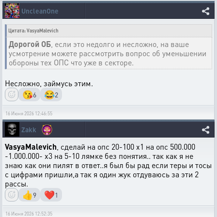
UncleanOne
Цитата: VasyaMalevich
Дорогой ОБ
, если это недолго и несложно, на ваше
усмотрение можете рассмотрить вопрос об уменьшении
обороны тех ОПС что уже в секторе.
Несложно, займусь этим.
😘
😂
6
2
16 Июня 2026 12:46:55
Zakk
VasyaMalevich
, сделай на опс 20-100 х1 на опс 500.000
-1.000.000- х3 на 5-10 лямке без понятия.. так как я не
знаю как они пилят в ответ..я был бы рад если теры и тосы
с цифрами пришли,а так я один жук отдуваюсь за эти 2
рассы.
👍
❤️
9
1
16 Июня 2026 12:52:35