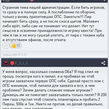
Странная тема нашей администрации. Если бить игроков,
то сразу и в полную силу. А послабление по обороне,
только у вновь прилетевших ОПС. Заметьте!!! Пир
начинает бить сразу, а не после сноса щитов. Малевич
либо врëт, либо сам не понимает что делает. Нет тут
смысла в освоении принадлежности игроку квеста! При
чём я так и не могу сушкой улететь, от пира с техами нуба
и отсутствием офиков, после отката.
👍
11
16 Июня 2026 19:11:23
🔴
P_S_I_X
У меня вопрос, насколько снижена Оба? Я под спил не
прошу, посмотри кого я пилил, я и пробивал их чтоб
игроки захватили первую ОПС себе. Сделай просто лом с
ОПС минимум, чтоб пилили для захвата и все, в чем
проблема? Зачем делать сложнее новым игрокам?
Думаешь им не помогают захватывать только пилят? Я 200
лям газа спустил чтоб спилить планетаркы и пробить 2
Пиркы, 500к и 1кк. Никто не против, но делай правильно,
или пилить, или захвативать