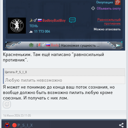
Красненьким. Там ещё написано "равносильный
противник".
Цитата: P_S_I_X
Любую пилить невозможно
Я может не понимаю до конца ваш поток сознания, но
вообще должно быть возможно пилить любую кроме
союзных. И получать с них лом.
16 Июня 2026 23:11:05
🔴
P_S_I_X