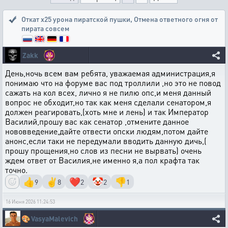
Откат х25 урона пиратской пушки
,
Отмена ответного огня от
пирата совсем
Zakk
День,ночь всем вам ребята, уважаемая администрация,я
понимаю что на форуме вас под троллили ,но это не повод
сажать на кол всех, лично я не пилю опс,и меня данный
вопрос не обходит,но так как меня сделали сенатором,я
должен реагировать,(хоть мне и лень) и так Император
Василий,прошу вас как сенатор ,отмените данное
нововведение,дайте отвести опски людям,потом дайте
анонс,если таки не передумали вводить данную дичь,(
прошу прощения,но слов из песни не вырвать) очень
ждем ответ от Василия,не именно я,а пол крафта так
точно.
👍
✌️
❤️
🤡
👎
9
8
2
2
1
16 Июня 2026 11:24:53
🎨
VasyaMalevich