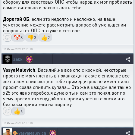
оборону для квестовых ОПС чтобы народ их мог пробивать
самостоятельно и захватывать себе.
Дорогой ОБ
, если это недолго и несложно, на ваше
усмотрение можете рассмотрить вопрос об уменьшении
обороны тех ОПС что уже в секторе.
🤡
👎
👍
8
3
2
16 Июня 2026 12:31:18
Zakk
VasyaMalevich
, Василий,не все опс с космой, некоторые
просто не могут летать в локалках,и так же о спиле,не все
же на лом спилюют,вот тебе пример,игрок не имеет пилы
просит соала спилить купала... Это же в каждом але так,но
х25 это явно перебор,я думаю ты и сам это понял,вот по
чему просим отмену,дай хоть время увести те опски что
без косм прилители на пиратку
👍
6
16 Июня 2026 12:37:18
🎨
VasyaMalevich