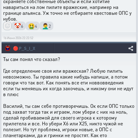
охраняете собственные объекты и если хотитие
навариться на лом пилите вражеские, например на
границе альянса. Уж точно не отбираете квестовые ОПС у
нубов.
🤡
🤮
🤦‍♂️
6
4
2
16 Июня 2026 22:22:52
🔴
P_S_I_X
Ты сам понял что сказал?
Где определение своя или вражеская? Любую пилить
невозможно. Ты правила какие нибудь напиши, а потом
говори что так вот. Как понять все ети новвовведения
если ты меняешь их когда захочешь, и никому они не идут
в плюс
Василий, ты сам себе противоречишь. Ок если ОПС только
под захват тогда так и играем, лом убери с них на ноль,
сделай пробиваемой для своего игрока к которому
прилетела и все. Но убери Х6 или Х25, никто чужой не
полезит. Но тут проблема, игроки новые, а ОПС с
планетарками, да и гринки не простят. Как ето