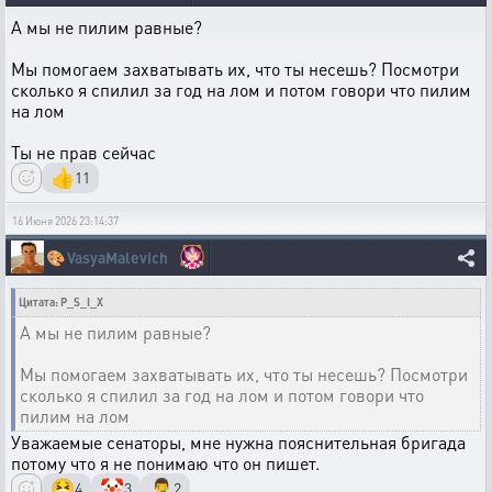
А мы не пилим равные?
Мы помогаем захватывать их, что ты несешь? Посмотри
сколько я спилил за год на лом и потом говори что пилим
на лом
Ты не прав сейчас
👍
11
16 Июня 2026 23:14:37
🎨
VasyaMalevich
Цитата: P_S_I_X
А мы не пилим равные?
Мы помогаем захватывать их, что ты несешь? Посмотри
сколько я спилил за год на лом и потом говори что
пилим на лом
Уважаемые сенаторы, мне нужна пояснительная бригада
потому что я не понимаю что он пишет.
🤮
🤡
🤦‍♂️
4
3
2