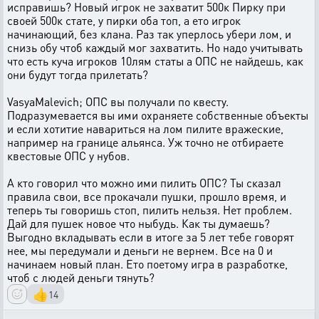
исправишь? Новый игрок не захватит 500к Пирку при
своей 500к стате, у пирки оба топ, а ето игрок
начинающий, без клана. Раз так уперлось убери лом, и
снизь обу чтоб каждый мог захватить. Но надо учитывать
что есть куча игроков 10лям статы а ОПС не найдешь, как
они будут тогда прилетать?
VasyaMalevich; ОПС вы получали по квесту.
Подразумевается вы ими охраняете собственные объекты
и если хотитие навариться на лом пилите вражеские,
например на границе альянса. Уж точно не отбираете
квестовые ОПС у нубов.
А кто говорил что можно ими пилить ОПС? Ты сказал
правила свои, все прокачали пушки, прошло время, и
теперь ты говоришь стоп, пилить нельзя. Нет проблем.
Дай для пушек новое что ныбудь. Как ты думаешь?
Выгодно вкладывать если в итоге за 5 лет тебе говорят
нее, мы передумали и деньги не вернем. Все на 0 и
начинаем новый план. Ето поетому игра в разработке,
чтоб с людей деньги тянуть?
👍
14