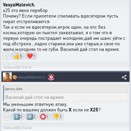
VasyaMalevich
,
х25 это явно перебор
Почему? Если прилетели спиливать вдесятером пусть
пират отстреливается
Так а если не вдесятером,игрок один, на опс без
космы,которую он пыхтел захватывал, я о том что в
первую очередь пострадает молодняк,дай им шанс уйти с
под обстрела ..ладно старики,они уже старые,и свое по
жили,молодняк то не губи. Василий дай стоп на время.
👍
❤️
5
1
16 Июня 2026 12:45:42
🎨
VasyaMalevich
Цитата: Zakk
Василий дай стоп на время.
Мы уменьшим ответную атаку.
Какой по вашему должен быть
Х
если не
Х25
?
1️⃣
0️⃣
⭕
👎
2
2
1
1
16 Июня 2026 12:46:40