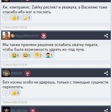
Хм, компрамис. Zakkу респект и уважуха, а Василию тоже
спасибо ибо мог и послать.
👍
🍌
2
1
16 Июня 2026 13:35:26
🎨
VasyaMalevich
Мы также приняли решение ослабить хватку пирата,
чтобы была возможность удрать из-под луча.
🤮
😂
👎
🤦‍♂️
6
3
2
1
16 Июня 2026 14:49:30
DREDD
Без космы особо не удерешь, только с помощью сущности
перелететь.
👍
3
16 Июня 2026 15:54:52
BOJIOCOK