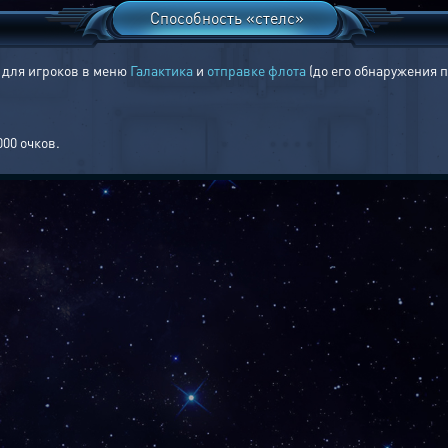
Способность «стелс»
 для игроков в меню
Галактика
и
отправке флота
(до его обнаружения 
00 очков.