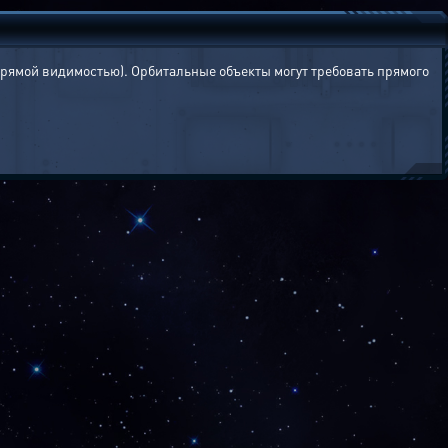
прямой видимостью). Орбитальные объекты могут требовать прямого