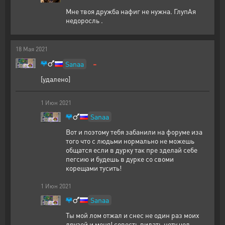
Мне твоя дружба нафиг не нужна. ГлупАя
недоросль .
18
Мая
2021
-
Sanaa
[удалено]
1
Июн
2021
Sanaa
Вот и поэтому тебя забанили на форуме иза
того что с людьми нормально не можешь
общатся если в дурку так пре зделай себе
пегсию и будешь в дурке со своми
корещами тусить!
1
Июн
2021
Sanaa
Ты мой лом отжал и снес не один раз моих
друзей и меня! совесть видать нету чел