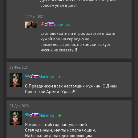
совсем упал в дно!
19
Мая
2021
новичек
Етот адекватный игрок захотел отжать
чужой лом на корах,но не
сложилось,теперь по хамски быкует,
мужик че сказать !!
23
Фев
2021
+
Marinka
С Праздником всех настоящих мужчин! С Днем
Советской Армии! Урааа!!!
31
Дек
2020
+
Marinka
Я желаю, чтоб год наступающий
Стал удачным, мечты исполняющим,
На большие дела вдохновляющим