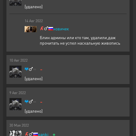
[удалено]
14
Авг
2022
новичек
Блин админы или кто там, удалили,даж
прочитать не успел наскальную живопись
10
Авг
2022
-
[удалено]
9
Авг
2022
-
[удалено]
30
Мая
2022
+
panki