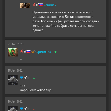
новичек
Прилетает весь из себя такой атакер ,с
медалью за ключи,с Бо как положено в
разы больше инфы, рубает на лом соседа и
хочет спокойно собрать лом, вы наглец
однако.
21
Апр
2023
+
🦋
кариночка
+
15
Авг
2022
+
+++
Хорошему человеку...
10
Авг
2022
-