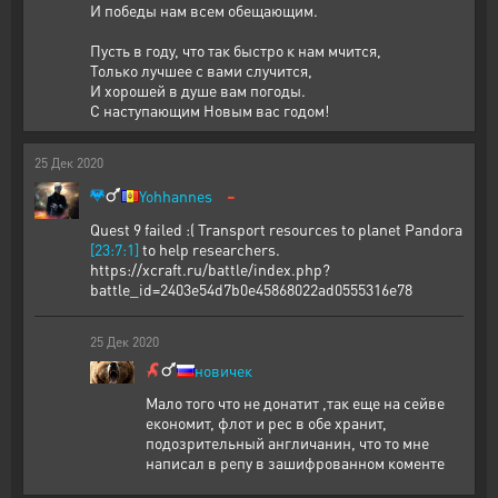
И победы нам всем обещающим.
Пусть в году, что так быстро к нам мчится,
Только лучшее с вами случится,
И хорошей в душе вам погоды.
С наступающим Новым вас годом!
25
Дек
2020
-
Yohhannes
Quest 9 failed :( Transport resources to planet Pandora
[23:7:1]
to help researchers.
https://xcraft.ru/battle/index.php?
battle_id=2403e54d7b0e45868022ad0555316e78
25
Дек
2020
новичек
Мало того что не донатит ,так еще на сейве
економит, флот и рес в обе хранит,
подозрительный англичанин, что то мне
написал в репу в зашифрованном коменте