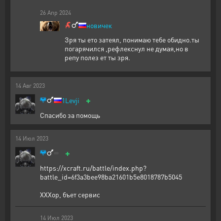
26
Апр
2024
новичек
Зря ты ето затеял, понимаю тебе обидно.ты
погарячился ,рефлекснул не думая,но в
репу полез ет ты зря.
14
Авг
2023
+
1Levji
Спасибо за помощь
14
Июл
2023
+
https://xcraft.ru/battle/index.php?
battle_id=6f3a3bee98ba21601b5e8018787b5045
ХХХор, бъет сервис
14
Июл
2023