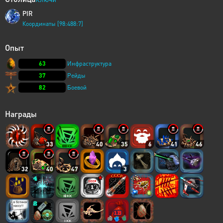
PIR
Координаты [98:488:7]
Опыт
63
Инфраструктура
37
Рейды
82
Боевой
Награды
33
40
35
6
41
46
32
40
47
3