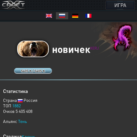
ИГРА
новичек
XERJ
5405 K / 5405 K
Статистика
Страна
Россия
ТОП
1882
Очков 5 405 408
Альянс
Тень
Столица
Ключи