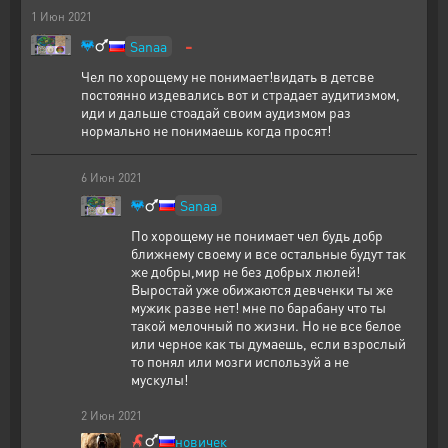
1
Июн
2021
-
Sanaa
Чел по хорощему не понимает!видать в детсве
постоянно издевались вот и страдает аудитизмом,
иди и дальше стоадай своим аудизмом раз
нормально не понимаешь когда просят!
6
Июн
2021
Sanaa
По хорощему не понимает чел будь добр
ближнему своему и все остальные будут так
же добры,мир не без добрых люлей!
Выростай уже обижаются девченки ты же
мужик разве нет! мне по барабану что ты
такой мелочный по жизни. Но не все белое
или черное как ты думаешь, если взрослый
то понял или мозги используй а не
мускулы!
2
Июн
2021
новичек