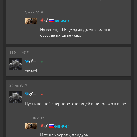
3
Мар
2019
новичек
Ну капец, ))) Еще один джентльмен в
обоссаных штаниках.
11
Янв
2019
+
cmerti
2
Янв
2019
-
Пусть все тебе вернется сторицей и не только в игре.
10
Янв
2019
новичек
И те не хворать, придурь