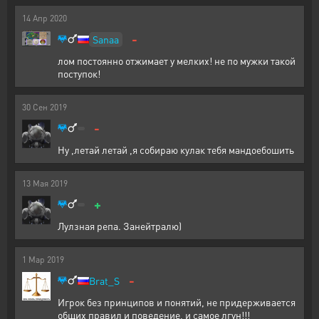
14
Апр
2020
-
Sanaa
лом постоянно отжимает у мелких! не по мужки такой
поступок!
30
Сен
2019
-
Ну ,летай летай ,я собираю кулак тебя мандоебошить
13
Мая
2019
+
Лулзная репа. Занейтралю)
1
Мар
2019
-
Brat_S
Игрок без принципов и понятий, не придерживается
общих правил и поведение, и самое лгун!!!