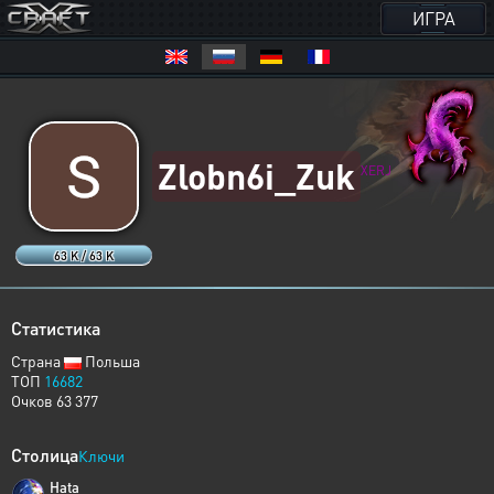
ИГРА
Zlobn6i_Zuk
XERJ
63 K / 63 K
Статистика
Страна
Польша
ТОП
16682
Очков 63 377
Столица
Ключи
Hata