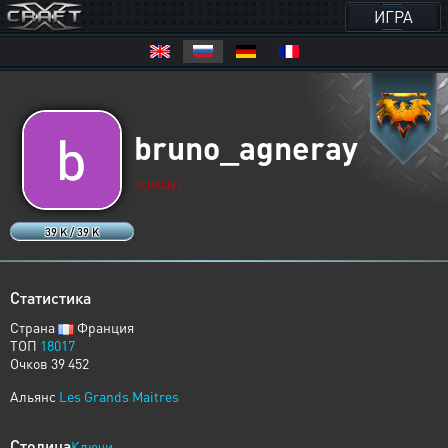
ИГРА
bruno_agneray
HUMANS
39 K / 39 K
Статистика
Страна
Франция
ТОП
18017
Очков 39 452
Альянс
Les Grands Maitres
Столица
Ключи