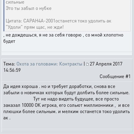
сильные
Это ты забыл о нубке
Цитата: CAPAH4A-2001останется токо удолить ак
"Удоли" прям щас, не жди!
, не дождешься, я не за себя говорю , со мной хлопотно
будет
Тема:
Охота за головами: Контракты
|
27 Апреля 2017
14:56:59
Сообщение #1
Да идея хороша . но и требует доработки, снова все
забыли о новичках которых будут долбить более сильные.
Тут не надо видеть будущее, все просто
заказал 10000 ОК игрока, его сольют миллионники , и все
плюшки более сильным. и мелким останется токо удолить
ак .