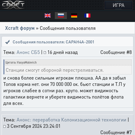
ИГРА
Xcraft форум
» Сообщения пользователя
Сообщения пользователя: CAPAH4A-2001
Тема:
Анонс СБ5
|
16 дней назад
Сообщение #8
Цитата: VasyaMalevich
Станции смогут обороной перестреливаться.
и снова более сильным игрокам плюшка. АА да я забыл
Топов корма нет. они 70 000 000 ок. бьют станции и Т.П у
игроков слабее в сотни раз. круто. может видимость
галактики вернете и уберете видимость полётов флота
для всех.
Тема:
Анонс: переработка Колонизационной технологии
|
3 Сентября 2024 23:24:01
Сообщение #7