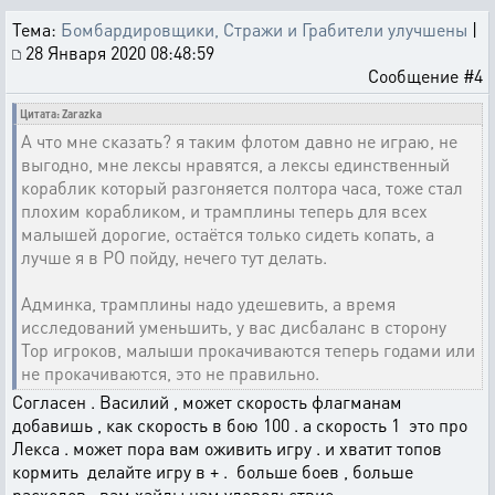
Тема:
Бомбардировщики, Стражи и Грабители улучшены
|
28 Января 2020 08:48:59
Сообщение #4
Цитата: Zarazka
А что мне сказать? я таким флотом давно не играю, не
выгодно, мне лексы нравятся, а лексы единственный
кораблик который разгоняется полтора часа, тоже стал
плохим корабликом, и трамплины теперь для всех
малышей дорогие, остаётся только сидеть копать, а
лучше я в РО пойду, нечего тут делать.
Админка, трамплины надо удешевить, а время
исследований уменьшить, у вас дисбаланс в сторону
Тор игроков, малыши прокачиваются теперь годами или
не прокачиваются, это не правильно.
Согласен . Василий , может скорость флагманам
добавишь , как скорость в бою 100 . а скорость 1 это про
Лекса . может пора вам оживить игру . и хватит топов
кормить делайте игру в + . больше боев , больше
расходов . вам хайды нам удовольствие