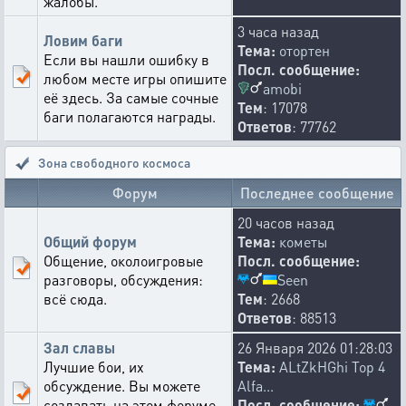
жалобы.
3 часа назад
Ловим баги
Тема:
отортен
Если вы нашли ошибку в
Посл. сообщение:
любом месте игры опишите
amobi
её здесь. За самые сочные
Тем
: 17078
баги полагаются награды.
Ответов
: 77762
Зона свободного космоса
Форум
Последнее сообщение
20 часов назад
Общий форум
Тема:
кометы
Общение, околоигровые
Посл. сообщение:
Seen
разговоры, обсуждения:
всё сюда.
Тем
: 2668
Ответов
: 88513
Зал славы
26 Января 2026 01:28:03
Лучшие бои, их
Тема:
ALtZkHGhi Top 4
обсуждение. Вы можете
Alfa...
создавать на этом форуме
Посл. сообщение: