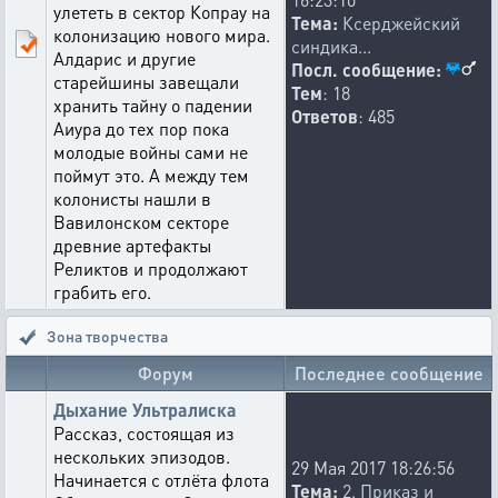
улететь в сектор Копрау на
Тема:
Ксерджейский
колонизацию нового мира.
синдика...
Алдарис и другие
Посл. сообщение:
старейшины завещали
Тем
: 18
хранить тайну о падении
Ответов
: 485
Аиура до тех пор пока
молодые войны сами не
поймут это. А между тем
колонисты нашли в
Вавилонском секторе
древние артефакты
Реликтов и продолжают
грабить его.
Зона творчества
Форум
Последнее сообщение
Дыхание Ультралиска
Рассказ, состоящая из
нескольких эпизодов.
29 Мая 2017 18:26:56
Начинается с отлёта флота
Тема:
2. Приказ и