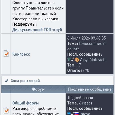
Совет нужно входить в
группу Правительство если
вы терран или Главный
Кластер если вы ксердж.
Подфорумы:
Дискуссионный ТОП-клуб
6 Июля 2026 09:48:35
Тема:
Голосование в
сенате
Конгресс
Посл. сообщение:
🎨
VasyaMalevich
Тем
: 17
Ответов
: 70
Зона расы людей
Форум
Последнее сообщение
10 дней назад
Общий форум
Тема:
6 квест
Разговоры о проблемах
Посл. сообщение:
Latava
расы людей, обсуждение