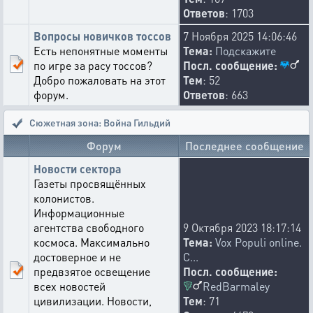
Ответов
: 1703
Вопросы новичков тоссов
7 Ноября 2025 14:06:46
Есть непонятные моменты
Тема:
Подскажите
по игре за расу тоссов?
Посл. сообщение:
Добро пожаловать на этот
Тем
: 52
форум.
Ответов
: 663
Сюжетная зона: Война Гильдий
Форум
Последнее сообщение
Новости сектора
Газеты просвящённых
колонистов.
Информационные
агентства свободного
9 Октября 2023 18:17:14
космоса. Максимально
Тема:
Vox Populi online.
достоверное и не
С...
предвзятое освещение
Посл. сообщение:
RedBarmaley
всех новостей
цивилизации. Новости,
Тем
: 71