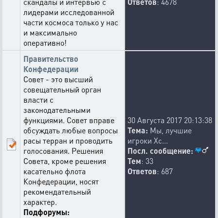
скандалы и интервью с
Ответов
: 4678
лидерами исследованной
части космоса только у нас
и максимально
оперативно!
Правительство
Конфедерации
Совет - это высший
совещательный орган
власти с
законодательными
функциями. Совет вправе
30 Августа 2017 20:13:38
обсуждать любые вопросы
Тема:
Мы, лучшие
расы терран и проводить
игроки Xc...
голосования. Решения
Посл. сообщение:
Совета, кроме решения
Тем
: 33
касательно флота
Ответов
: 687
Конфедерации, носят
рекомендательный
характер.
Подфорумы: