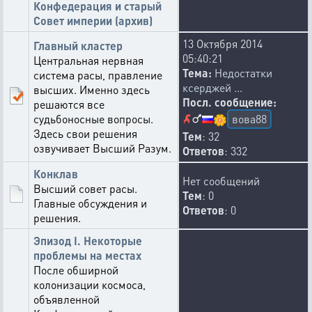
Конфедерация и старый
Совет империи (архив)
13 Октября 2014
Главный кластер
05:40:21
Центральная нервная
Тема:
Недостатки
система расы, правление
ксерджей ...
высших. Именно здесь
Посл. сообщение:
решаются все
судьбоносные вопросы.
вова88
🌼
Здесь свои решения
Тем
: 32
озвучивает Высший Разум.
Ответов
: 332
Конклав
Нет сообщений
Высший совет расы.
Тем
: 0
Главные обсуждения и
Ответов
: 0
решения.
Эпизод I. Некоторые
проблемы на местах
После обширной
колонизации космоса,
объявленной