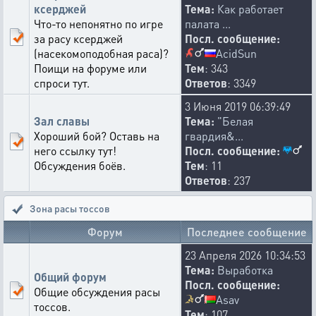
ксерджей
Тема:
Как работает
Что-то непонятно по игре
палата ...
за расу ксерджей
Посл. сообщение:
AcidSun
(насекомоподобная раса)?
Поищи на форуме или
Тем
: 343
спроси тут.
Ответов
: 3349
3 Июня 2019 06:39:49
Зал славы
Тема:
"Белая
Хороший бой? Оставь на
гвардия&...
него ссылку тут!
Посл. сообщение:
Обсуждения боёв.
Тем
: 11
Ответов
: 237
Зона расы тоссов
Форум
Последнее сообщение
23 Апреля 2026 10:34:53
Тема:
Выработка
Общий форум
Посл. сообщение:
Общие обсуждения расы
Asav
тоссов.
Тем
: 107