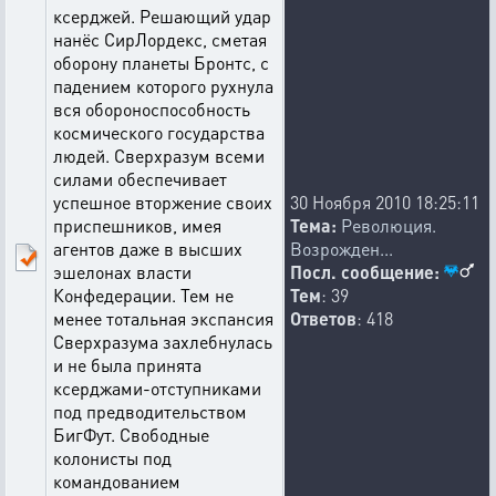
ксерджей. Решающий удар
нанёс СирЛордекс, сметая
оборону планеты Бронтс, с
падением которого рухнула
вся обороноспособность
космического государства
людей. Сверхразум всеми
силами обеспечивает
успешное вторжение своих
30 Ноября 2010 18:25:11
приспешников, имея
Тема:
Революция.
агентов даже в высших
Возрожден...
эшелонах власти
Посл. сообщение:
Конфедерации. Тем не
Тем
: 39
менее тотальная экспансия
Ответов
: 418
Сверхразума захлебнулась
и не была принята
ксерджами-отступниками
под предводительством
БигФут. Свободные
колонисты под
командованием