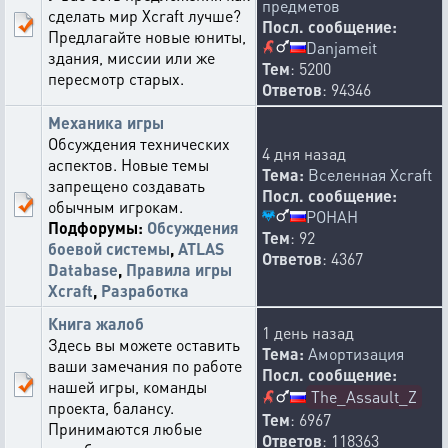
предметов
сделать мир Xcraft лучше?
Посл. сообщение:
Предлагайте новые юниты,
Danjameit
здания, миссии или же
Тем
: 5200
пересмотр старых.
Ответов
: 94346
Механика игры
Обсуждения технических
4 дня назад
аспектов. Новые темы
Тема:
Вселенная Xcraft
запрещено создавать
Посл. сообщение:
обычным игрокам.
POHAH
Подфорумы:
Обсуждения
Тем
: 92
боевой системы
,
ATLAS
Ответов
: 4367
Database
,
Правила игры
Xcraft
,
Разработка
Книга жалоб
1 день назад
Здесь вы можете оставить
Тема:
Амортизация
ваши замечания по работе
Посл. сообщение:
нашей игры, команды
The_Assault_Z
проекта, балансу.
Тем
: 6967
Принимаются любые
Ответов
: 118363