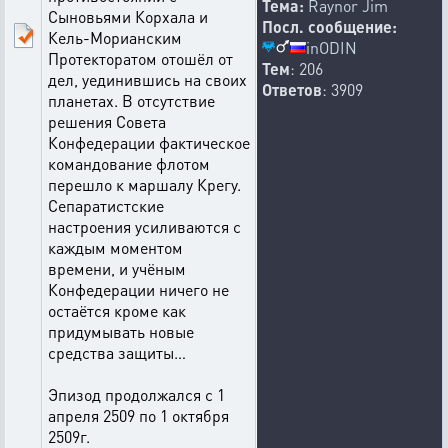
Тема:
Raynor Jim
Сыновьями Корхала и
Посл. сообщение:
Кель-Морианским
inODIN
Протекторатом отошёл от
Тем
: 206
дел, уединившись на своих
Ответов
: 3909
планетах. В отсутствие
решения Совета
Конфедерации фактическое
командование флотом
перешло к маршалу Крегу.
Сепаратистские
настроения усиливаются с
каждым моментом
времени, и учёным
Конфедерации ничего не
остаётся кроме как
придумывать новые
средства защиты…
Эпизод продолжался с 1
апреля 2509 по 1 октября
2509г.