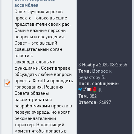
ассамблея
Совет лучших игроков
проекта. Только высшие
представители своих рас.
Самые важные персоны,
вопросы и обсуждения.
Совет - это высший
совещательный орган
власти с
законодательными
3 Ноября 2025 08:25:55
функциями. Совет вправе
Тема:
Вопрос к
обсуждать любые вопросы
редактору б...
проекта Xcraft и проводить
Посл. сообщение:
голосования. Решения
🌹
ill
Совета обязаны
Тем
: 882
рассматриваться
Ответов
: 24897
разработчиками проекта в
первую очередь, но носят
рекомендательный
характер. В настоящий
момент чтобы попасть в