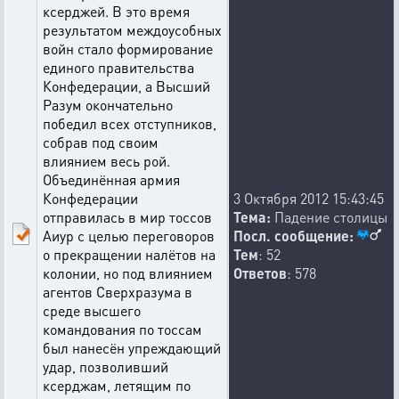
ксерджей. В это время
результатом междоусобных
войн стало формирование
единого правительства
Конфедерации, а Высший
Разум окончательно
победил всех отступников,
собрав под своим
влиянием весь рой.
Объединённая армия
Конфедерации
3 Октября 2012 15:43:45
отправилась в мир тоссов
Тема:
Падение столицы
Аиур с целью переговоров
Посл. сообщение:
о прекращении налётов на
Тем
: 52
колонии, но под влиянием
Ответов
: 578
агентов Сверхразума в
среде высшего
командования по тоссам
был нанесён упреждающий
удар, позволивший
ксерджам, летящим по