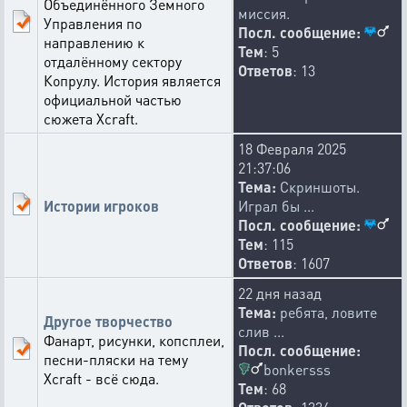
Объединённого Земного
миссия.
Управления по
Посл. сообщение:
направлению к
Тем
: 5
отдалённому сектору
Ответов
: 13
Копрулу. История является
официальной частью
сюжета Xcraft.
18 Февраля 2025
21:37:06
Тема:
Скриншоты.
Истории игроков
Играл бы ...
Посл. сообщение:
Тем
: 115
Ответов
: 1607
22 дня назад
Тема:
ребята, ловите
Другое творчество
слив ...
Фанарт, рисунки, копсплеи,
Посл. сообщение:
песни-пляски на тему
bonkersss
Xcraft - всё сюда.
Тем
: 68