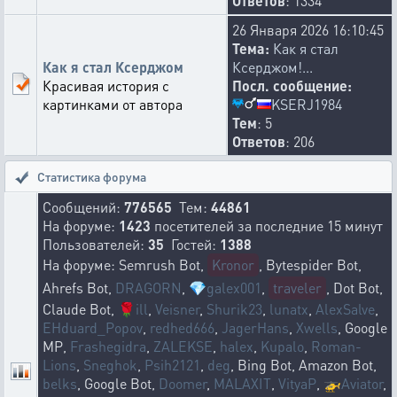
Ответов
: 1334
26 Января 2026 16:10:45
Тема:
Как я стал
Как я стал Ксерджом
Ксерджом!...
Красивая история с
Посл. сообщение:
KSERJ1984
картинками от автора
Тем
: 5
Ответов
: 206
Статистика форума
Сообщений:
776565
Тем:
44861
На форуме:
1423
посетителей за последние 15 минут
Пользователей:
35
Гостей:
1388
На форуме: Semrush Bot,
Kronor
, Bytespider Bot,
Ahrefs Bot,
DRAGORN
,
💎
galex001
,
traveler
, Dot Bot,
Claude Bot,
🌹
ill
,
Veisner
,
Shurik23
,
lunatx
,
AlexSalve
,
EHduard_Popov
,
redhed666
,
JagerHans
,
Xwells
, Google
MP,
Frashegidra
,
ZALEKSE
,
halex
,
Kupalo
,
Roman-
Lions
,
Sneghok
,
Psih2121
,
deg
, Bing Bot, Amazon Bot,
belks
, Google Bot,
Doomer
,
MALAXIT
,
VityaP
,
🚁
Aviator
,