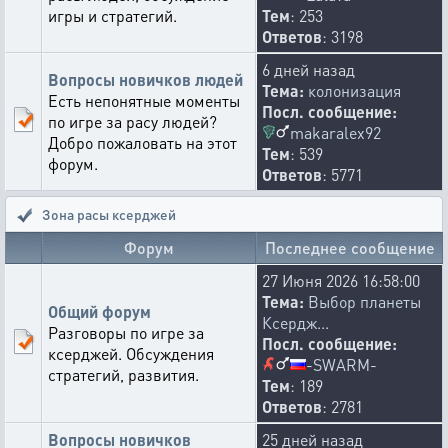
игры и стратегий.
Тем
: 253
Ответов
: 3198
6 дней назад
Вопросы новичков людей
Тема:
колонизация
Есть непонятные моменты
Посл. сообщение:
по игре за расу людей?
makaralex92
Добро пожаловать на этот
Тем
: 539
форум.
Ответов
: 5771
Зона расы ксерджей
Форум
Последнее сообщение
27 Июня 2026 16:58:00
Тема:
Выбор планеты
Общий форум
Ксердж...
Разговоры по игре за
Посл. сообщение:
ксерджей. Обсуждения
-SWARM-
стратегий, развития.
Тем
: 189
Ответов
: 2781
Вопросы новичков
25 дней назад