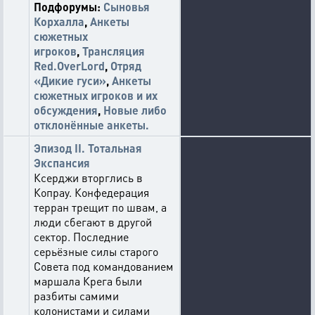
Подфорумы:
Сыновья
Корхалла
,
Анкеты
сюжетных
игроков
,
Трансляция
Red.OverLord
,
Отряд
«Дикие гуси»
,
Анкеты
сюжетных игроков и их
обсуждения
,
Новые либо
отклонённые анкеты.
Эпизод II. Тотальная
Экспансия
Ксерджи вторглись в
Копрау. Конфедерация
терран трещит по швам, а
люди сбегают в другой
сектор. Последние
серьёзные силы старого
Совета под командованием
маршала Крега были
разбиты самими
колонистами и силами