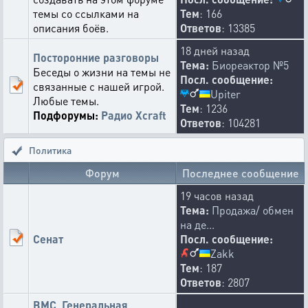
темы со ссылками на
Тем
: 166
описания боёв.
Ответов
: 13385
18 дней назад
Посторонние разговоры
Тема:
Биореактор №5
Беседы о жизни на темы не
Посл. сообщение:
связанные с нашей игрой.
Upiter
Любые темы.
Тем
: 1236
Подфорумы:
Радио Xcraft
Ответов
: 104281
Политика
Форум
Последнее сообщение
19 часов назад
Тема:
Продажа/ обмен
на де...
Сенат
Посл. сообщение:
Zakk
Тем
: 187
Ответов
: 2807
ВМС, Генеральная