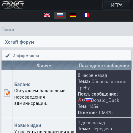
ИГРА
Поиск
Xcraft форум
Информ-зона
Форум
Последнее сообщение
8 часов назад
Тема:
Оборона отныне
Баланс
требу...
Обсуждаем балансовые
Посл. сообщение:
нововведения
Donald_Duck
админисрации.
Тем
: 1454
Ответов
: 136875
1 день назад
Новые идеи
Тема:
Передача
У вас есть предложения как