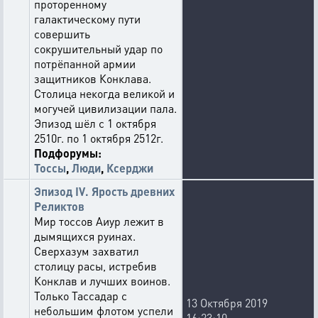
проторенному
галактическому пути
совершить
сокрушительный удар по
потрёпанной армии
защитников Конклава.
Столица некогда великой и
могучей цивилизации пала.
Эпизод шёл с 1 октября
2510г. по 1 октября 2512г.
Подфорумы:
Тоссы
,
Люди
,
Ксерджи
Эпизод IV. Ярость древних
Реликтов
Мир тоссов Аиур лежит в
дымящихся руинах.
Сверхазум захватил
столицу расы, истребив
Конклав и лучших воинов.
Только Тассадар с
13 Октября 2019
небольшим флотом успели
16:23:10