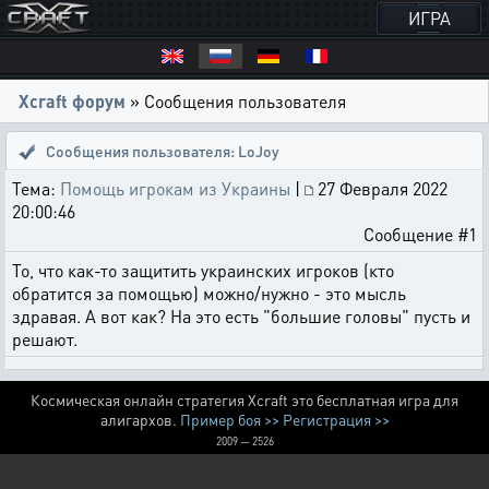
ИГРА
Xcraft форум
» Сообщения пользователя
Сообщения пользователя: LoJoy
Тема:
Помощь игрокам из Украины
|
27 Февраля 2022
20:00:46
Сообщение #1
То, что как-то защитить украинских игроков (кто
обратится за помощью) можно/нужно - это мысль
здравая. А вот как? На это есть "большие головы" пусть и
решают.
Космическая онлайн стратегия Xcraft это бесплатная игра для
алигархов.
Пример боя >>
Регистрация >>
2009 — 2526