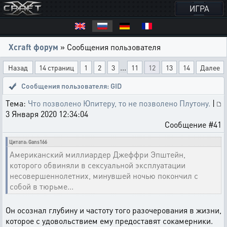
ИГРА
Xcraft форум
» Сообщения пользователя
...
Назад
14 страниц
1
2
3
11
12
13
14
Далее
Сообщения пользователя: GID
Тема:
Что позволено Юпитеру, то не позволено Плутону.
|
3 Января 2020 12:34:04
Сообщение #41
Цитата: Gans166
Американский миллиардер Джеффри Эпштейн,
которого обвиняли в сексуальной эксплуатации
несовершеннолетних, минувшей ночью покончил с
собой в тюрьме...
Он осознал глубину и частоту того разочерования в жизни,
которое с удовольствием ему предоставят сокамерники.