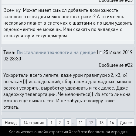
Всем ку. Может имеет смысл добавить возможность
залпового огня для межпланетных ракет? А то имеешь
несколько планет в системах с шахтами а по цели ударить
одномоментно не можешь. Или скакать по вкладкам с
калькулятор и секундомером.
Тема:
Выставление технологии на дендре
|
25 Июля 2019
02:28:30
Сообщение #22
Ускорители всего лепите, даже урон гравипухи х2, х3, х4
по часам))) исследований, сбора лома для жадных, можно
разгон ускорять, выработку удваивать и так далее. Даже
задержку телепортации. Че мелочиться)) Из этого лимона
можно ещё выжать сок. И не забудьте кожуру тоже
отжать.
...
Назад
14 страниц
1
2
3
11
12
13
14
Далее
Космическая онлайн стратегия Xcraft это бесплатная игра для