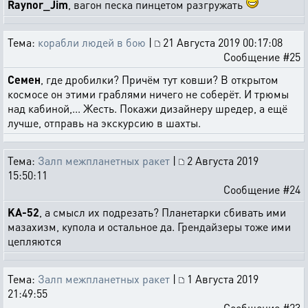
Raynor_Jim
, вагон песка пинцетом разгружать
Тема:
корабли людей в бою
|
21 Августа 2019 00:17:08
Сообщение #25
Семен
, где дробилки? Причём тут ковши? В открытом
космосе он этими граблями ничего не соберёт. И трюмы
над кабиной,... Жесть. Покажи дизайнеру шредер, а ещё
лучше, отправь на экскурсию в шахты.
Тема:
Залп межпланетных ракет
|
2 Августа 2019
15:50:11
Сообщение #24
KA-52
, а смысл их подрезать? Планетарки сбивать ими
мазахизм, купола и остальное да. Грендайзеры тоже ими
цепляются
Тема:
Залп межпланетных ракет
|
1 Августа 2019
21:49:55
Сообщение #23