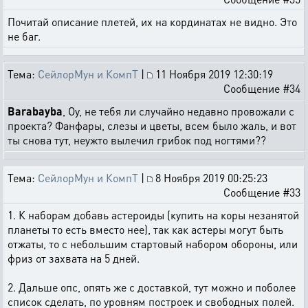
Почитай описание плетей, их на кординатах не видно. Это
не баг.
Тема:
СейлорМун и КомпТ
|
11 Ноября 2019 12:30:19
Сообщение #34
Barabayba
, Оу, не тебя ли случайно недавно провожали с
проекта? Фанфары, слезы и цветы, всем было жаль, и вот
ты снова тут, неужто вылечил грибок под ногтями??
Тема:
СейлорМун и КомпТ
|
8 Ноября 2019 00:25:23
Сообщение #33
1. К наборам добавь астероиды (купить на коры незанятой
планеты то есть вместо нее), так как астеры могут быть
отжаты, то с небольшим стартовый набором обороны, или
фриз от захвата на 5 дней.
2. Дальше опс, опять же с доставкой, тут можно и поболее
список сделать, по уровням построек и свободных полей.