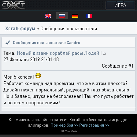
ИГРА
Xcraft форум
» Сообщения пользователя
Сообщения пользователя: Xandro
Тема:
Новый дизайн кораблей расы Людей
|
27 Февраля 2019 21:01:18
Сообщение #1
Мои 5 копеек)
Работает команда над проектом, что же в этом плохого?
Дизайн нужен нормальный, радующий глаз обязательно!
Но и баланс, штука не бесполезная! Так что пусть работает
и по всем направлениям!
Космическая онлайн стратегия Xcraft это бесплатная игра для
алигархов.
Пример боя >>
Регистрация >>
2009 — 2526